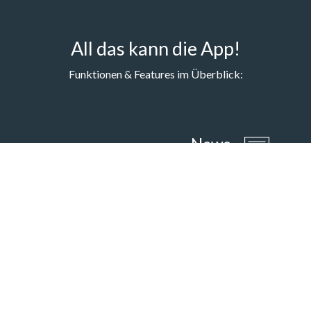
All das kann die App!
Funktionen & Features im Überblick:
News
Immer up to date! Wir informieren Dich
über aktuelle Trends und Aktionen.
Kundenkarte
Easy auf dem Smartphone dabei.
Gutscheine & Coupons